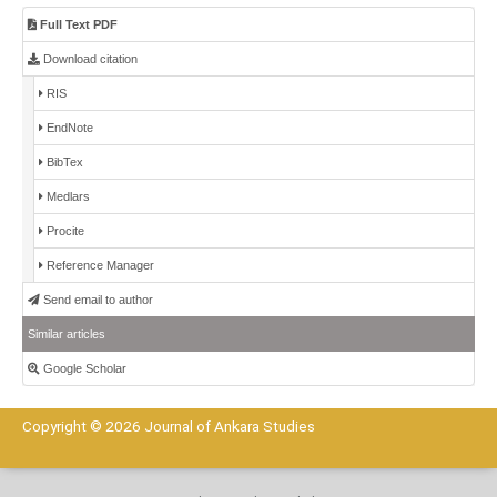
Full Text PDF
Download citation
RIS
EndNote
BibTex
Medlars
Procite
Reference Manager
Send email to author
Similar articles
Google Scholar
Copyright © 2026 Journal of Ankara Studies