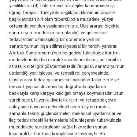
yenilikler ve (4) tıbbi-sosyal stratejiler kapsamında iş
uğraşı terapisi. Türkiye’de sağlık politikalarının öncelikli
başlıklarından biri olan tüberkülozla mücadele, yüzyıl
ortasında yeniden yapılandırılmıştır. Uluslararası ölçekte
sanatoryum modelinin sorgulandığı ve geleneksel
tedavilerden uzaklaşıldığı bir dönemde yeni bir
sanatoryumun inşa edilmesi yapısal bir tercihi yansıtır.
Atatürk Sanatoryumu’nun bölgedeki tüberküloz kontrol
merkezlerinden biri olarak konumlandırılması, bu tercihin
stratejik niteliğini göstermektedir. Bulgular, sanatoryumun
üstlendiği yeni işlevsel ve temsili rol çerçevesinde,
uluslararası tedavi gelişmelerini yakından takip etme ve
mevcut yapısal düzenini bu doğrultuda uyarlama
baskısıyla karşı karşıya kaldığını ortaya koymaktadır. Uzun
süreli tecrit, hijyenik-diyetetik rejim ve terapötik çevre
anlayışına dayanan geleneksel sanatoryum modeli;
zamanla teknik güçlendirmeler, mekânsal uyarlamalar ve
ilaç tedavisindeki ilerlemelerle bütünleşerek tüberkülozla
mücadelede sürdürülebilir sağlık hizmetleri sunan
kapsamlı bir hastane kompleksine evrilmiştir. Bu