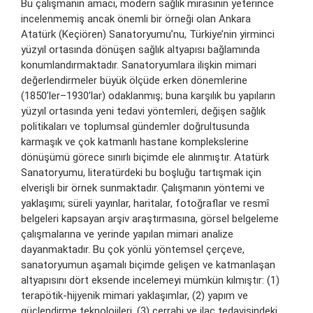
Bu çalışmanın amacı, modern sağlık mirasının yeterince
incelenmemiş ancak önemli bir örneği olan Ankara
Atatürk (Keçiören) Sanatoryumu’nu, Türkiye’nin yirminci
yüzyıl ortasında dönüşen sağlık altyapısı bağlamında
konumlandırmaktadır. Sanatoryumlara ilişkin mimari
değerlendirmeler büyük ölçüde erken dönemlerine
(1850’ler–1930’lar) odaklanmış; buna karşılık bu yapıların
yüzyıl ortasında yeni tedavi yöntemleri, değişen sağlık
politikaları ve toplumsal gündemler doğrultusunda
karmaşık ve çok katmanlı hastane komplekslerine
dönüşümü görece sınırlı biçimde ele alınmıştır. Atatürk
Sanatoryumu, literatürdeki bu boşluğu tartışmak için
elverişli bir örnek sunmaktadır. Çalışmanın yöntemi ve
yaklaşımı; süreli yayınlar, haritalar, fotoğraflar ve resmî
belgeleri kapsayan arşiv araştırmasına, görsel belgeleme
çalışmalarına ve yerinde yapılan mimari analize
dayanmaktadır. Bu çok yönlü yöntemsel çerçeve,
sanatoryumun aşamalı biçimde gelişen ve katmanlaşan
altyapısını dört eksende incelemeyi mümkün kılmıştır: (1)
terapötik-hijyenik mimari yaklaşımlar, (2) yapım ve
güçlendirme teknolojileri, (3) cerrahi ve ilaç tedavisindeki