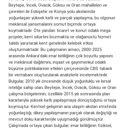
Beytepe, İncek, Ovacık, Göksu ve Oran mahalleleri ve
çevreleri ile Eskişehir ve Konya yolu akslarında
yoğunlaşan yüksek katlı ve parçalı yapılaşma, bu olgunun
mekânsal yansımalarını somut biçimde ortaya
koymaktadır. Öte yandan ticaret ve konut odaklı mega
projeler, kent silüetini bozmakta ve olağanüstü hizmet
talebi yaratarak kent genelinde kelebek etkisi
oluşturmaktadır. Bu çalışmanın amacı, 2000-2025
arasında Ankara’daki imar kirliliğinin çok boyutlu yapısını
ve mekânsal dağılımını, inşaat ve gayrimenkul odaklı
büyüme politikalarının etkileri çerçevesinde CBS tabanlı
bir veritabanı oluşturularak analizlerle incelemektedir.
Bulgular, 2010 yılı öncesinde düşük yoğunluklu ve kırsal
niteliğe sahip olan, Beytepe, İncek, Ovacık, Göksu ve Oran
çalışma bölgelerinin, özellikle 2015 yılı sonrasında plan
kararlarıyla yüksek katlı yapılaşmaya dönüştüğünü ortaya
koymuştur. Kentsel gelişimin ana ulaşım aksları etrafında
yoğunlaştığı, dikey yapılaşmanın parçalı olarak değiştiği ve
mevcut doku karakteriyle uyuşmadığı görülmüştür.
Çalışmada ortaya çıkan bulgular; imar kirliliğinin fiziksel,