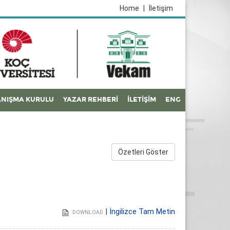
Home
|
İletişim
NIŞMA KURULU
YAZAR REHBERİ
İLETİŞİM
ENG
Özetleri Göster
|
İngilizce Tam Metin
DOWNLOAD