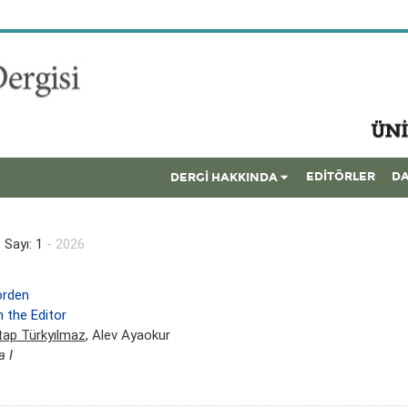
EDİTÖRLER
DA
DERGİ HAKKINDA
 Sayı: 1
- 2026
örden
 the Editor
ap Türkyılmaz
, Alev Ayaokur
a I