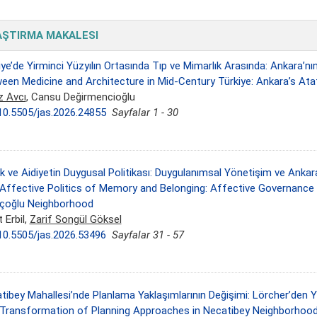
AŞTIRMA MAKALESI
iye’de Yirminci Yüzyılın Ortasında Tıp ve Mimarlık Arasında: Ankara’
een Medicine and Architecture in Mid-Century Türkiye: Ankara’s Ata
z Avcı
, Cansu Değirmencioğlu
10.5505/jas.2026.24855
Sayfalar 1 - 30
ek ve Aidiyetin Duygusal Politikası: Duygulanımsal Yönetişim ve Ankar
Affective Politics of Memory and Belonging: Affective Governance 
çoğlu Neighborhood
 Erbil,
Zarif Songül Göksel
10.5505/jas.2026.53496
Sayfalar 31 - 57
tibey Mahallesi’nde Planlama Yaklaşımlarının Değişimi: Lörcher’den 
Transformation of Planning Approaches in Necatibey Neighborhood: 