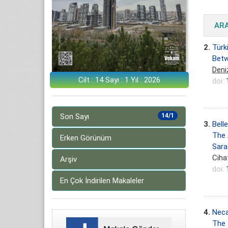
AR
2.
Türk
Betw
Deni
Cilt : 14 Sayı : 1 Yıl : 2026
doi:
Son Sayı
14/1
3.
Bell
The 
Erken Görünüm
Sara
Cihat
Arşiv
doi:
En Çok İndirilen Makaleler
4.
Neca
The 