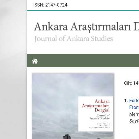
ISSN: 2147-8724
Cilt: 14
1.
Edit
From
Meht
Sayf