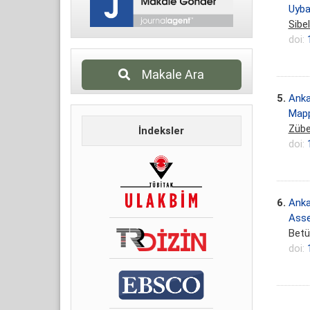
Uyba
Sibe
doi:
Makale Ara
5.
Anka
Mapp
Zübe
İndeksler
doi:
6.
Anka
Asse
Betü
doi: