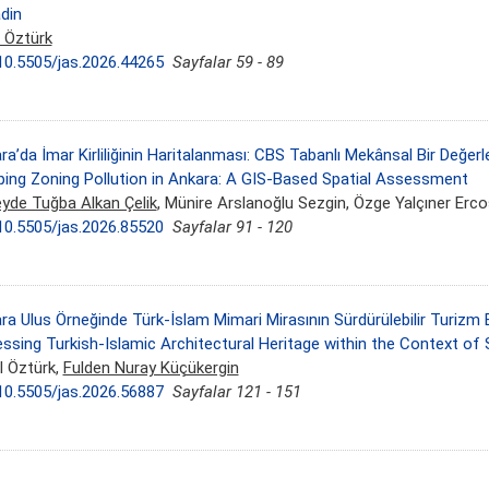
din
l Öztürk
10.5505/jas.2026.44265
Sayfalar 59 - 89
ra’da İmar Kirliliğinin Haritalanması: CBS Tabanlı Mekânsal Bir Değer
ing Zoning Pollution in Ankara: A GIS-Based Spatial Assessment
yde Tuğba Alkan Çelik
, Münire Arslanoğlu Sezgin, Özge Yalçıner Erc
10.5505/jas.2026.85520
Sayfalar 91 - 120
ra Ulus Örneğinde Türk-İslam Mimari Mirasının Sürdürülebilir Turizm
ssing Turkish-Islamic Architectural Heritage within the Context of 
l Öztürk,
Fulden Nuray Küçükergin
10.5505/jas.2026.56887
Sayfalar 121 - 151