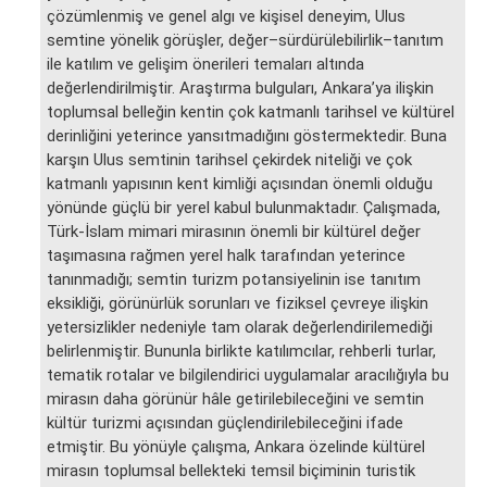
çözümlenmiş ve genel algı ve kişisel deneyim, Ulus
semtine yönelik görüşler, değer–sürdürülebilirlik–tanıtım
ile katılım ve gelişim önerileri temaları altında
değerlendirilmiştir. Araştırma bulguları, Ankara’ya ilişkin
toplumsal belleğin kentin çok katmanlı tarihsel ve kültürel
derinliğini yeterince yansıtmadığını göstermektedir. Buna
karşın Ulus semtinin tarihsel çekirdek niteliği ve çok
katmanlı yapısının kent kimliği açısından önemli olduğu
yönünde güçlü bir yerel kabul bulunmaktadır. Çalışmada,
Türk-İslam mimari mirasının önemli bir kültürel değer
taşımasına rağmen yerel halk tarafından yeterince
tanınmadığı; semtin turizm potansiyelinin ise tanıtım
eksikliği, görünürlük sorunları ve fiziksel çevreye ilişkin
yetersizlikler nedeniyle tam olarak değerlendirilemediği
belirlenmiştir. Bununla birlikte katılımcılar, rehberli turlar,
tematik rotalar ve bilgilendirici uygulamalar aracılığıyla bu
mirasın daha görünür hâle getirilebileceğini ve semtin
kültür turizmi açısından güçlendirilebileceğini ifade
etmiştir. Bu yönüyle çalışma, Ankara özelinde kültürel
mirasın toplumsal bellekteki temsil biçiminin turistik