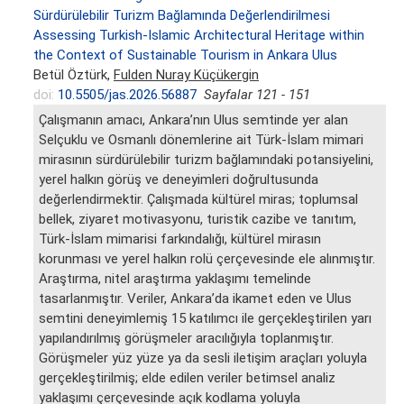
Sürdürülebilir Turizm Bağlamında Değerlendirilmesi
Assessing Turkish-Islamic Architectural Heritage within
the Context of Sustainable Tourism in Ankara Ulus
Betül Öztürk,
Fulden Nuray Küçükergin
doi:
10.5505/jas.2026.56887
Sayfalar 121 - 151
Çalışmanın amacı, Ankara’nın Ulus semtinde yer alan
Selçuklu ve Osmanlı dönemlerine ait Türk-İslam mimari
mirasının sürdürülebilir turizm bağlamındaki potansiyelini,
yerel halkın görüş ve deneyimleri doğrultusunda
değerlendirmektir. Çalışmada kültürel miras; toplumsal
bellek, ziyaret motivasyonu, turistik cazibe ve tanıtım,
Türk-İslam mimarisi farkındalığı, kültürel mirasın
korunması ve yerel halkın rolü çerçevesinde ele alınmıştır.
Araştırma, nitel araştırma yaklaşımı temelinde
tasarlanmıştır. Veriler, Ankara’da ikamet eden ve Ulus
semtini deneyimlemiş 15 katılımcı ile gerçekleştirilen yarı
yapılandırılmış görüşmeler aracılığıyla toplanmıştır.
Görüşmeler yüz yüze ya da sesli iletişim araçları yoluyla
gerçekleştirilmiş; elde edilen veriler betimsel analiz
yaklaşımı çerçevesinde açık kodlama yoluyla