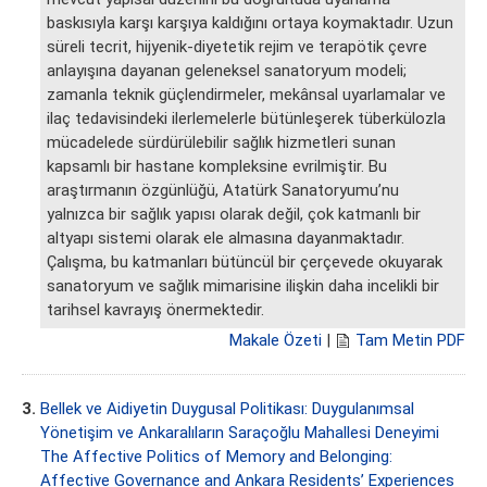
baskısıyla karşı karşıya kaldığını ortaya koymaktadır. Uzun
süreli tecrit, hijyenik-diyetetik rejim ve terapötik çevre
anlayışına dayanan geleneksel sanatoryum modeli;
zamanla teknik güçlendirmeler, mekânsal uyarlamalar ve
ilaç tedavisindeki ilerlemelerle bütünleşerek tüberkülozla
mücadelede sürdürülebilir sağlık hizmetleri sunan
kapsamlı bir hastane kompleksine evrilmiştir. Bu
araştırmanın özgünlüğü, Atatürk Sanatoryumu’nu
yalnızca bir sağlık yapısı olarak değil, çok katmanlı bir
altyapı sistemi olarak ele almasına dayanmaktadır.
Çalışma, bu katmanları bütüncül bir çerçevede okuyarak
sanatoryum ve sağlık mimarisine ilişkin daha incelikli bir
tarihsel kavrayış önermektedir.
Makale Özeti
|
Tam Metin PDF
3.
Bellek ve Aidiyetin Duygusal Politikası: Duygulanımsal
Yönetişim ve Ankaralıların Saraçoğlu Mahallesi Deneyimi
The Affective Politics of Memory and Belonging:
Affective Governance and Ankara Residents’ Experiences