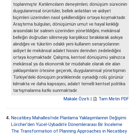
toplanmıştır. Katılımcıların deneyimleri; dönüşüm sürecinin
duygulanımsal örüntüler, bellek anlatıları ve aidiyet
biçimleri üzerinden nasıl şekillendiğini ortaya koymaktadır.
Araştırma bulguları, dönüşümün umut ve hayal kırıklığı
arasındaki bir salınım üzerinden yönetildiğini; mekânsal
belleğin doğrudan silinmeyip karşılıksız bırakılarak askıya
alındığını ve tüketim odaklı yeni kullanım senaryolarının
aidiyet ile mekânsal adalet hissini derinden zedelediğini
ortaya koymaktadır. Çalışma, kentsel dönüşümü yalnızca
mekânsal ya da ekonomik bir müdahale olarak ele alan
yaklaşımların ötesine geçerek, duygulanımsal yönetişimin
Türkiye’deki dönüşüm pratiklerinde oynadığı rolü görünür
kılmakta ve daha kapsayıcı, adalet temelli kentsel politika
tartışmalarına katkı sunmaktadır.
Makale Özeti
|
Tam Metin PDF
4.
Necatibey Mahallesi’nde Planlama Yaklaşımlarının Değişimi:
Lörcher’den Yücel-Uybadin’e Dönemlerarası Bir İnceleme
The Transformation of Planning Approaches in Necatibey