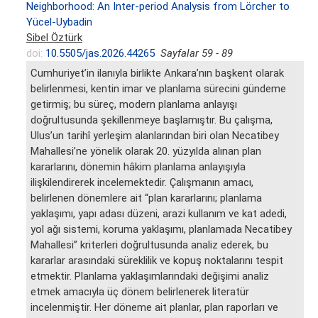
Neighborhood: An Inter-period Analysis from Lörcher to
Yücel-Uybadin
Sibel Öztürk
doi:
10.5505/jas.2026.44265
Sayfalar 59 - 89
Cumhuriyet’in ilanıyla birlikte Ankara’nın başkent olarak
belirlenmesi, kentin imar ve planlama sürecini gündeme
getirmiş; bu süreç, modern planlama anlayışı
doğrultusunda şekillenmeye başlamıştır. Bu çalışma,
Ulus’un tarihî yerleşim alanlarından biri olan Necatibey
Mahallesi’ne yönelik olarak 20. yüzyılda alınan plan
kararlarını, dönemin hâkim planlama anlayışıyla
ilişkilendirerek incelemektedir. Çalışmanın amacı,
belirlenen dönemlere ait “plan kararlarını; planlama
yaklaşımı, yapı adası düzeni, arazi kullanım ve kat adedi,
yol ağı sistemi, koruma yaklaşımı, planlamada Necatibey
Mahallesi” kriterleri doğrultusunda analiz ederek, bu
kararlar arasındaki süreklilik ve kopuş noktalarını tespit
etmektir. Planlama yaklaşımlarındaki değişimi analiz
etmek amacıyla üç dönem belirlenerek literatür
incelenmiştir. Her döneme ait planlar, plan raporları ve