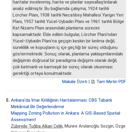
haritalar incelenmiş; harita ve planlar sayısallaştırılarak
analiz edilmiştir. Bu bağlamda çalışma; 1924 tarihli
Lörcher Planı, 1938 tarihli Necatibey Mahallesi Yangın Yeri
Planı, 1957 tarihli Yücel-Uybadin Planı ve 1961 tarihli Bölge
Kat Nizamı Planı arasındaki planlama sürecini
kapsamaktadır. Elde edilen bulgular, Lörcher Planı’ndan
Yücel–Uybadin Planı’na geçişin keskin bir kırılma değil,
süreklilik ve kopuşların iç içe geçtiği bir süreç olduğunu
göstermektedir. Sonuç olarak, planlama yaklaşımlarındaki
değişimin doğrusal bir paradigma değişimi olarak değil,
çok katmanlı ve karmaşık bir süreç olarak okunması
gerektiği ortaya konulmaktadır.
Makale Özeti
|
Tam Metin PDF
5.
Ankara’da İmar Kirliliğinin Haritalanması: CBS Tabanlı
Mekânsal Bir Değerlendirme
Mapping Zoning Pollution in Ankara: A GIS-Based Spatial
Assessment
Zübeyde Tuğba Alkan Çelik
, Münire Arslanoğlu Sezgin, Özge