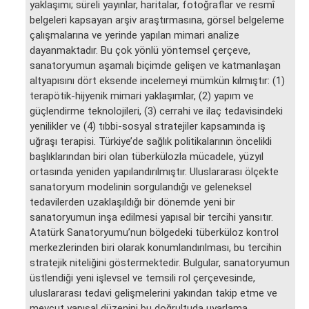
yaklaşımı; süreli yayınlar, haritalar, fotoğraflar ve resmî
belgeleri kapsayan arşiv araştırmasına, görsel belgeleme
çalışmalarına ve yerinde yapılan mimari analize
dayanmaktadır. Bu çok yönlü yöntemsel çerçeve,
sanatoryumun aşamalı biçimde gelişen ve katmanlaşan
altyapısını dört eksende incelemeyi mümkün kılmıştır: (1)
terapötik-hijyenik mimari yaklaşımlar, (2) yapım ve
güçlendirme teknolojileri, (3) cerrahi ve ilaç tedavisindeki
yenilikler ve (4) tıbbi-sosyal stratejiler kapsamında iş
uğraşı terapisi. Türkiye’de sağlık politikalarının öncelikli
başlıklarından biri olan tüberkülozla mücadele, yüzyıl
ortasında yeniden yapılandırılmıştır. Uluslararası ölçekte
sanatoryum modelinin sorgulandığı ve geleneksel
tedavilerden uzaklaşıldığı bir dönemde yeni bir
sanatoryumun inşa edilmesi yapısal bir tercihi yansıtır.
Atatürk Sanatoryumu’nun bölgedeki tüberküloz kontrol
merkezlerinden biri olarak konumlandırılması, bu tercihin
stratejik niteliğini göstermektedir. Bulgular, sanatoryumun
üstlendiği yeni işlevsel ve temsili rol çerçevesinde,
uluslararası tedavi gelişmelerini yakından takip etme ve
mevcut yapısal düzenini bu doğrultuda uyarlama