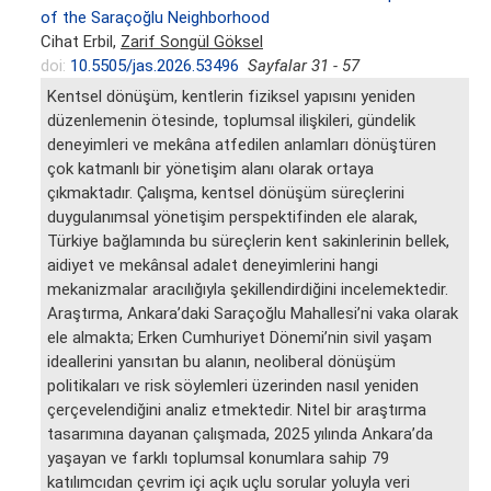
of the Saraçoğlu Neighborhood
Cihat Erbil,
Zarif Songül Göksel
doi:
10.5505/jas.2026.53496
Sayfalar 31 - 57
Kentsel dönüşüm, kentlerin fiziksel yapısını yeniden
düzenlemenin ötesinde, toplumsal ilişkileri, gündelik
deneyimleri ve mekâna atfedilen anlamları dönüştüren
çok katmanlı bir yönetişim alanı olarak ortaya
çıkmaktadır. Çalışma, kentsel dönüşüm süreçlerini
duygulanımsal yönetişim perspektifinden ele alarak,
Türkiye bağlamında bu süreçlerin kent sakinlerinin bellek,
aidiyet ve mekânsal adalet deneyimlerini hangi
mekanizmalar aracılığıyla şekillendirdiğini incelemektedir.
Araştırma, Ankara’daki Saraçoğlu Mahallesi’ni vaka olarak
ele almakta; Erken Cumhuriyet Dönemi’nin sivil yaşam
ideallerini yansıtan bu alanın, neoliberal dönüşüm
politikaları ve risk söylemleri üzerinden nasıl yeniden
çerçevelendiğini analiz etmektedir. Nitel bir araştırma
tasarımına dayanan çalışmada, 2025 yılında Ankara’da
yaşayan ve farklı toplumsal konumlara sahip 79
katılımcıdan çevrim içi açık uçlu sorular yoluyla veri