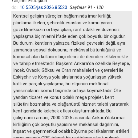
Yalçıner Ercoşkun
doi:
10.5505/jas.2026.85520
Sayfalar 91 - 120
Kentsel gelişim süreçleri bağlamında imar kirliliği;
planlama ilkeleri, şehircilik esasları ve kamu yararı
gözetilmeksizin ortaya çıkan, rant odaklı ve düzensiz
yapılaşma biçimlerini ifade eden çok boyutlu bir olgudur.
Bu durum, kentlerin yalnızca fiziksel çevresini değil, aynı
zamanda sosyal dokusunu, mekânsal bütünlüğünü ve
kamusal alan kullanım biçimlerini de derinden etkilemekte
ve tahrip etmektedir. Başkent Ankara’da özellikle Beytepe,
İncek, Ovacık, Göksu ve Oran mahalleleri ve çevreleri ile
Eskişehir ve Konya yolu akslarında yoğunlaşan yüksek
katlı ve parçalı yapılaşma, bu olgunun mekânsal
yansımalarını somut biçimde ortaya koymaktadır. Öte
yandan ticaret ve konut odaklı mega projeler, kent
silüetini bozmakta ve olağanüstü hizmet talebi yaratarak
kent genelinde kelebek etkisi oluşturmaktadır. Bu
çalışmanın amacı, 2000-2025 arasında Ankara’daki imar
kirliliğinin çok boyutlu yapısını ve mekânsal dağılımını,
inşaat ve gayrimenkul odaklı büyüme politikalarının etkileri
çerçevesinde CBS tabanlı bir veritabanı oluşturularak