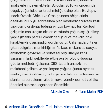
analizlerle incelemektedir. Bulgular, 2010 yılı öncesinde
düşük yoğunluklu ve kırsal niteliğe sahip olan, Beytepe,
İncek, Ovacık, Göksu ve Oran çalışma bölgelerinin,
özellikle 2015 yılı sonrasında plan kararlarıyla yüksek katlı
yapılaşmaya dönüştüğünü ortaya koymuştur. Kentsel
gelişimin ana ulaşım aksları etrafında yoğunlaştığı, dikey
yapılaşmanın parçalı olarak değiştiği ve mevcut doku
karakteriyle uyuşmadığı görülmüştür. Çalışmada ortaya
çıkan bulgular; imar kirliliğinin fiziksel, mekânsal, sosyal,
ekonomik, çevresel ve yönetsel boyutlarıyla kent
yaşamını farklı şekillerde etkileyen bir olgu olduğunu
göstermektedir. Çalışma; CBS tabanlı analizler ile
mekânsal gelişim ve yapılaşma yoğunluğunun ayrıntılı
analizi, imar kirliliğinin çok boyutlu etkilerini tartışması ve
planlama süreçlerini iyileştirmeye yönelik somut politika
önerileri sunması açısından önemlidir.
Makale Özeti
|
Tam Metin PDF
6.
Ankara Ulus Örneğinde Türk-İslam Mimari Mirasının