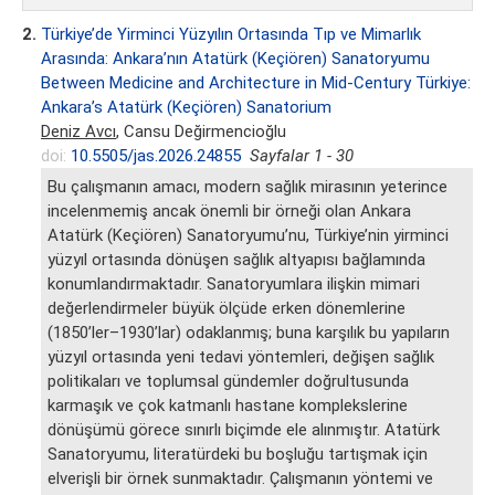
2.
Türkiye’de Yirminci Yüzyılın Ortasında Tıp ve Mimarlık
Arasında: Ankara’nın Atatürk (Keçiören) Sanatoryumu
Between Medicine and Architecture in Mid-Century Türkiye:
Ankara’s Atatürk (Keçiören) Sanatorium
Deniz Avcı
, Cansu Değirmencioğlu
doi:
10.5505/jas.2026.24855
Sayfalar 1 - 30
Bu çalışmanın amacı, modern sağlık mirasının yeterince
incelenmemiş ancak önemli bir örneği olan Ankara
Atatürk (Keçiören) Sanatoryumu’nu, Türkiye’nin yirminci
yüzyıl ortasında dönüşen sağlık altyapısı bağlamında
konumlandırmaktadır. Sanatoryumlara ilişkin mimari
değerlendirmeler büyük ölçüde erken dönemlerine
(1850’ler–1930’lar) odaklanmış; buna karşılık bu yapıların
yüzyıl ortasında yeni tedavi yöntemleri, değişen sağlık
politikaları ve toplumsal gündemler doğrultusunda
karmaşık ve çok katmanlı hastane komplekslerine
dönüşümü görece sınırlı biçimde ele alınmıştır. Atatürk
Sanatoryumu, literatürdeki bu boşluğu tartışmak için
elverişli bir örnek sunmaktadır. Çalışmanın yöntemi ve