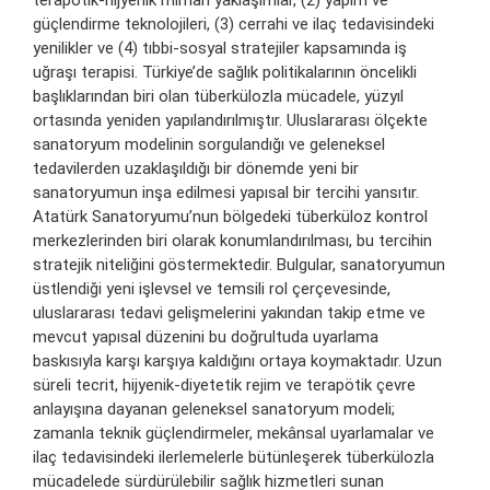
terapötik-hijyenik mimari yaklaşımlar, (2) yapım ve
güçlendirme teknolojileri, (3) cerrahi ve ilaç tedavisindeki
yenilikler ve (4) tıbbi-sosyal stratejiler kapsamında iş
uğraşı terapisi. Türkiye’de sağlık politikalarının öncelikli
başlıklarından biri olan tüberkülozla mücadele, yüzyıl
ortasında yeniden yapılandırılmıştır. Uluslararası ölçekte
sanatoryum modelinin sorgulandığı ve geleneksel
tedavilerden uzaklaşıldığı bir dönemde yeni bir
sanatoryumun inşa edilmesi yapısal bir tercihi yansıtır.
Atatürk Sanatoryumu’nun bölgedeki tüberküloz kontrol
merkezlerinden biri olarak konumlandırılması, bu tercihin
stratejik niteliğini göstermektedir. Bulgular, sanatoryumun
üstlendiği yeni işlevsel ve temsili rol çerçevesinde,
uluslararası tedavi gelişmelerini yakından takip etme ve
mevcut yapısal düzenini bu doğrultuda uyarlama
baskısıyla karşı karşıya kaldığını ortaya koymaktadır. Uzun
süreli tecrit, hijyenik-diyetetik rejim ve terapötik çevre
anlayışına dayanan geleneksel sanatoryum modeli;
zamanla teknik güçlendirmeler, mekânsal uyarlamalar ve
ilaç tedavisindeki ilerlemelerle bütünleşerek tüberkülozla
mücadelede sürdürülebilir sağlık hizmetleri sunan