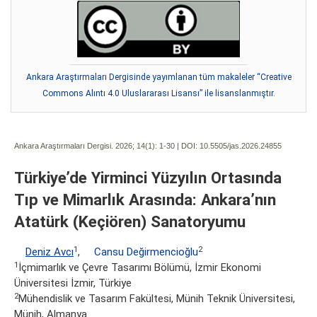
Ankara Araştırmaları Dergisinde yayımlanan tüm makaleler “Creative
Commons Alıntı 4.0 Uluslararası Lisansı” ile lisanslanmıştır.
Ankara Araştırmaları Dergisi. 2026; 14(1):
1-30 | DOI:
10.5505/jas.2026.24855
Türkiye’de Yirminci Yüzyılın Ortasında
Tıp ve Mimarlık Arasında: Ankara’nın
Atatürk (Keçiören) Sanatoryumu
1
2
Deniz Avcı
,
Cansu Değirmencioğlu
1
İçmimarlık ve Çevre Tasarımı Bölümü, İzmir Ekonomi
Üniversitesi İzmir, Türkiye
2
Mühendislik ve Tasarım Fakültesi, Münih Teknik Üniversitesi,
Münih, Almanya