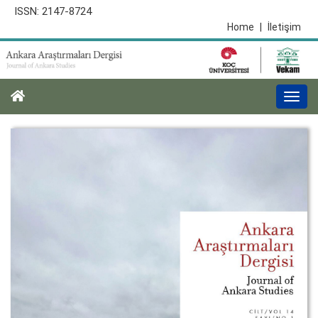
ISSN: 2147-8724
Home
|
İletişim
Togg
navi