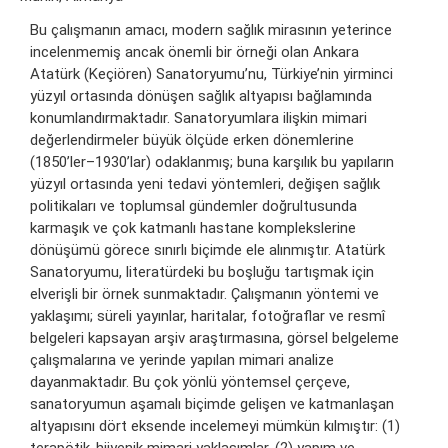
Bu çalışmanın amacı, modern sağlık mirasının yeterince
incelenmemiş ancak önemli bir örneği olan Ankara
Atatürk (Keçiören) Sanatoryumu’nu, Türkiye’nin yirminci
yüzyıl ortasında dönüşen sağlık altyapısı bağlamında
konumlandırmaktadır. Sanatoryumlara ilişkin mimari
değerlendirmeler büyük ölçüde erken dönemlerine
(1850’ler–1930’lar) odaklanmış; buna karşılık bu yapıların
yüzyıl ortasında yeni tedavi yöntemleri, değişen sağlık
politikaları ve toplumsal gündemler doğrultusunda
karmaşık ve çok katmanlı hastane komplekslerine
dönüşümü görece sınırlı biçimde ele alınmıştır. Atatürk
Sanatoryumu, literatürdeki bu boşluğu tartışmak için
elverişli bir örnek sunmaktadır. Çalışmanın yöntemi ve
yaklaşımı; süreli yayınlar, haritalar, fotoğraflar ve resmî
belgeleri kapsayan arşiv araştırmasına, görsel belgeleme
çalışmalarına ve yerinde yapılan mimari analize
dayanmaktadır. Bu çok yönlü yöntemsel çerçeve,
sanatoryumun aşamalı biçimde gelişen ve katmanlaşan
altyapısını dört eksende incelemeyi mümkün kılmıştır: (1)