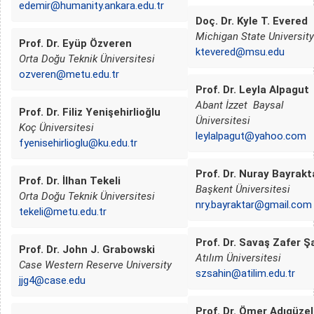
edemir@humanity.ankara.edu.tr
Doç. Dr. Kyle T. Evered
Michigan State University
Prof. Dr. Eyüp Özveren
ktevered@msu.edu
Orta Doğu Teknik Üniversitesi
ozveren@metu.edu.tr
Prof. Dr. Leyla Alpagut
Abant İzzet Baysal
Prof. Dr. Filiz Yenişehirlioğlu
Üniversitesi
Koç Üniversitesi
leylalpagut@yahoo.com
fyenisehirlioglu@ku.edu.tr
Prof. Dr. Nuray Bayrakt
Prof. Dr. İlhan Tekeli
Başkent Üniversitesi
Orta Doğu Teknik Üniversitesi
nry.bayraktar@gmail.com
tekeli@metu.edu.tr
Prof. Dr. Savaş Zafer Ş
Prof. Dr. John J. Grabowski
Atılım Üniversitesi
Case Western Reserve University
szsahin@atilim.edu.tr
jjg4@case.edu
Prof. Dr. Ömer Adıgüzel