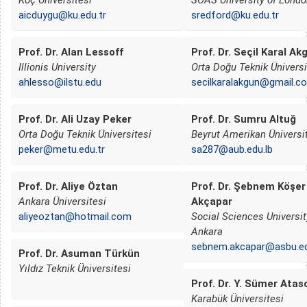
aicduygu@ku.edu.tr
sredford@ku.edu.tr
Prof. Dr. Alan Lessoff
Prof. Dr. Seçil Karal Ak
Illionis University
Orta Doğu Teknik Üniversi
ahlesso@ilstu.edu
secilkaralakgun@gmail.c
Prof. Dr. Ali Uzay Peker
Prof. Dr. Sumru Altuğ
Orta Doğu Teknik Üniversitesi
Beyrut Amerikan Üniversi
peker@metu.edu.tr
sa287@aub.edu.lb
Prof. Dr. Aliye Öztan
Prof. Dr. Şebnem Köşer
Ankara Üniversitesi
Akçapar
aliyeoztan@hotmail.com
Social Sciences Universit
Ankara
sebnem.akcapar@asbu.ed
Prof. Dr. Asuman Türkün
Yıldız Teknik Üniversitesi
Prof. Dr. Y. Sümer Atas
Karabük Üniversitesi