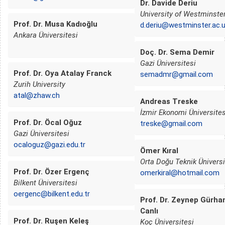
Dr. Davide Deriu
University of Westminste
Prof. Dr. Musa Kadıoğlu
d.deriu@westminster.ac.
Ankara Üniversitesi
Doç. Dr. Sema Demir
Gazi Üniversitesi
Prof. Dr. Oya Atalay Franck
semadmr@gmail.com
Zurih University
atal@zhaw.ch
Andreas Treske
İzmir Ekonomi Üniversites
Prof. Dr. Öcal Oğuz
treske@gmail.com
Gazi Üniversitesi
ocaloguz@gazi.edu.tr
Ömer Kıral
Orta Doğu Teknik Üniversi
Prof. Dr. Özer Ergenç
omerkiral@hotmail.com
Bilkent Üniversitesi
oergenc@bilkent.edu.tr
Prof. Dr. Zeynep Gürha
Canlı
Prof. Dr. Ruşen Keleş
Koç Üniversitesi