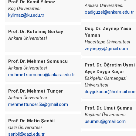
Prof. Dr. Kamil Yılmaz
Ankara Üniversitesi
Koç Üniversitesi
oadiguzel@ankara.edu.tr
kyilmaz@ku.edu.tr
Doç. Dr. Zeynep Yasa
Prof. Dr. Kutalmış Görkay
Yaman
Ankara Üniversitesi
Hacettepe Üniversitesi
zeynepyy@gmail.com
Prof. Dr. Mehmet Somuncu
Prof. Dr. Öğretim Üyesi
Ankara Üniversitesi
Ayşe Duygu Kaçar
mehmet.somuncu@ankara.edu.tr
Eskişehir Osmangazi
Üniversitesi
Prof. Dr. Mehmet Tunçer
duygukacar@hotmail.co
Ankara Üniversitesi
mehmettuncer56@gmail.com
Prof. Dr. Umut Şumnu
Başkent Üniversitesi
Prof. Dr. Metin Şenbil
usumnu@gmail.com
Gazi Üniversitesi
senbil@gazi.edu.tr