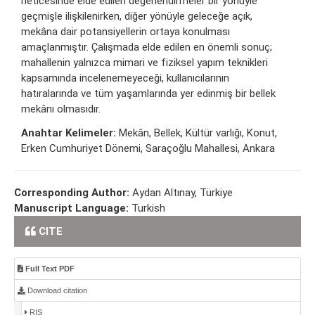
neticesinde elde edilen değerlendirmeler bir yönüyle
geçmişle ilişkilenirken, diğer yönüyle geleceğe açık,
mekâna dair potansiyellerin ortaya konulması
amaçlanmıştır. Çalışmada elde edilen en önemli sonuç;
mahallenin yalnızca mimari ve fiziksel yapım teknikleri
kapsamında incelenemeyeceği, kullanıcılarının
hatıralarında ve tüm yaşamlarında yer edinmiş bir bellek
mekânı olmasıdır.
Anahtar Kelimeler:
Mekân, Bellek, Kültür varlığı, Konut,
Erken Cumhuriyet Dönemi, Saraçoğlu Mahallesi, Ankara
Corresponding Author:
Aydan Altınay, Türkiye
Manuscript Language:
Turkish
CITE
Full Text PDF
Download citation
RIS