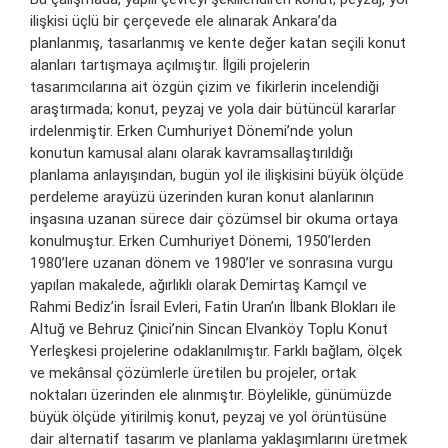
ilişkisi üçlü bir çerçevede ele alınarak Ankara’da
planlanmış, tasarlanmış ve kente değer katan seçili konut
alanları tartışmaya açılmıştır. İlgili projelerin
tasarımcılarına ait özgün çizim ve fikirlerin incelendiği
araştırmada; konut, peyzaj ve yola dair bütüncül kararlar
irdelenmiştir. Erken Cumhuriyet Dönemi’nde yolun
konutun kamusal alanı olarak kavramsallaştırıldığı
planlama anlayışından, bugün yol ile ilişkisini büyük ölçüde
perdeleme arayüzü üzerinden kuran konut alanlarının
inşasına uzanan sürece dair çözümsel bir okuma ortaya
konulmuştur. Erken Cumhuriyet Dönemi, 1950’lerden
1980’lere uzanan dönem ve 1980’ler ve sonrasına vurgu
yapılan makalede, ağırlıklı olarak Demirtaş Kamçıl ve
Rahmi Bediz’in İsrail Evleri, Fatin Uran’ın İlbank Blokları ile
Altuğ ve Behruz Çinici’nin Sincan Elvanköy Toplu Konut
Yerleşkesi projelerine odaklanılmıştır. Farklı bağlam, ölçek
ve mekânsal çözümlerle üretilen bu projeler, ortak
noktaları üzerinden ele alınmıştır. Böylelikle, günümüzde
büyük ölçüde yitirilmiş konut, peyzaj ve yol örüntüsüne
dair alternatif tasarım ve planlama yaklaşımlarını üretmek