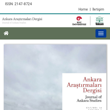
ISSN: 2147-8724
Home
|
İletişim
Togg
navi