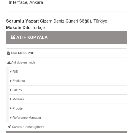
Interface, Ankara
Sorumlu Yazar:
Gizem Deniz Güneri Söğüt, Türkiye
Makale Dili:
Türkçe
ATIF KOPYALA
Tam Metin PDF
Atıf dosyası indir
RIS
EndNote
BibTex
Medlars
Procite
Reference Manager
Yazara e-posta gönder