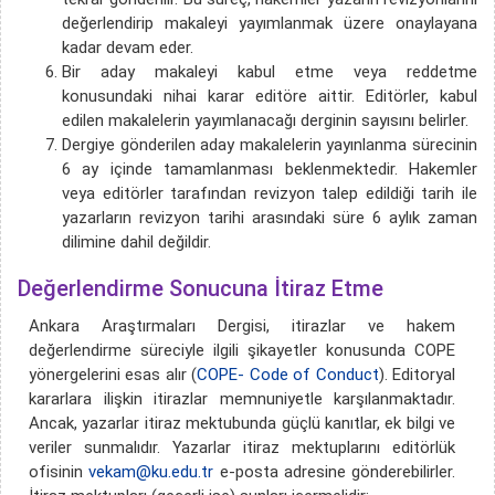
değerlendirip makaleyi yayımlanmak üzere onaylayana
kadar devam eder.
Bir aday makaleyi kabul etme veya reddetme
konusundaki nihai karar editöre aittir. Editörler, kabul
edilen makalelerin yayımlanacağı derginin sayısını belirler.
Dergiye gönderilen aday makalelerin yayınlanma sürecinin
6 ay içinde tamamlanması beklenmektedir. Hakemler
veya editörler tarafından revizyon talep edildiği tarih ile
yazarların revizyon tarihi arasındaki süre 6 aylık zaman
dilimine dahil değildir.
Değerlendirme Sonucuna İtiraz Etme
Ankara Araştırmaları Dergisi, itirazlar ve hakem
değerlendirme süreciyle ilgili şikayetler konusunda COPE
yönergelerini esas alır (
COPE- Code of Conduct
). Editoryal
kararlara ilişkin itirazlar memnuniyetle karşılanmaktadır.
Ancak, yazarlar itiraz mektubunda güçlü kanıtlar, ek bilgi ve
veriler sunmalıdır. Yazarlar itiraz mektuplarını editörlük
ofisinin
vekam@ku.edu.tr
e-posta adresine gönderebilirler.