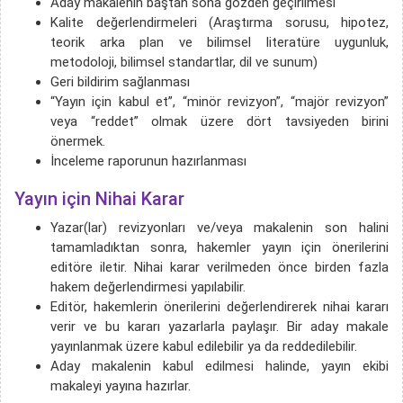
Aday makalenin baştan sona gözden geçirilmesi
Kalite değerlendirmeleri (Araştırma sorusu, hipotez,
teorik arka plan ve bilimsel literatüre uygunluk,
metodoloji, bilimsel standartlar, dil ve sunum)
Geri bildirim sağlanması
“Yayın için kabul et”, “minör revizyon”, “majör revizyon”
veya “reddet” olmak üzere dört tavsiyeden birini
önermek.
İnceleme raporunun hazırlanması
Yayın için Nihai Karar
Yazar(lar) revizyonları ve/veya makalenin son halini
tamamladıktan sonra, hakemler yayın için önerilerini
editöre iletir. Nihai karar verilmeden önce birden fazla
hakem değerlendirmesi yapılabilir.
Editör, hakemlerin önerilerini değerlendirerek nihai kararı
verir ve bu kararı yazarlarla paylaşır. Bir aday makale
yayınlanmak üzere kabul edilebilir ya da reddedilebilir.
Aday makalenin kabul edilmesi halinde, yayın ekibi
makaleyi yayına hazırlar.