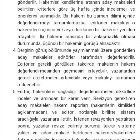
gönderilir. Hakemler, kendilerine atanan aday makaleleri
belirtilen kriterlere göre üç hafta içinde incelemeli ve
önerilerini sunmalıdır. Bir hakem bu zaman dilimi içinde
değerlendirmeyi tamamlamazsa, editörler makaleyi o
hakemden üçüncü ve/veya dördüncü bir hakeme yeniden
atayabilir. İki hakemi arasında bir anlaşmazlık olması
durumunda, üçüncü bir hakemin görüşü alınacaktır.
Derginin görüş bölümünde yayımlanmak üzere gönderilen
aday makaleler editörler tarafından değerlendirilir.
Editörler gerekli gördükleri takdirde makalenin hakem
değerlendirmesinden geçmesini isteyebilir, yazarlardan
gerekli düzeltmeleri isteyebilir veya makaleyi tamamen
reddedebilir.
Editör, hakemlerin sağladığı değerlendirmeleri dikkatlice
inceler ve ardından bir karar verir. Revizyon gerektiren
aday makaleler, hakem raporları (hakemlerin kimlikleri
açıklanmadan) ve editör notlarıyla birlikte sistem
aracılığıyla yazarlara iletilir. İstenen revizyonları yaptıktan
sonra, yazarlar revize edilmiş sürümü tekrar sisteme
yükler ve aday makale belirlenen hakeme/hakemlere
tekrar gönderilir. Bu süreç, hakemler yazarın revizyonlarını