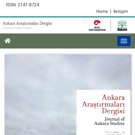
ISSN: 2147-8724
Home
|
İletişim
Togg
navi