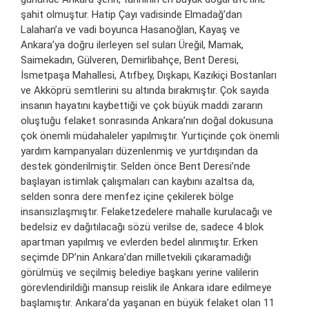
şahit olmuştur. Hatip Çayı vadisinde Elmadağ’dan
Lalahan’a ve vadi boyunca Hasanoğlan, Kayaş ve
Ankara’ya doğru ilerleyen sel suları Üreğil, Mamak,
Saimekadın, Gülveren, Demirlibahçe, Bent Deresi,
İsmetpaşa Mahallesi, Atıfbey, Dışkapı, Kazıkiçi Bostanları
ve Akköprü semtlerini su altında bırakmıştır. Çok sayıda
insanın hayatını kaybettiği ve çok büyük maddi zararın
oluştuğu felaket sonrasında Ankara’nın doğal dokusuna
çok önemli müdahaleler yapılmıştır. Yurtiçinde çok önemli
yardım kampanyaları düzenlenmiş ve yurtdışından da
destek gönderilmiştir. Selden önce Bent Deresi’nde
başlayan istimlak çalışmaları can kaybını azaltsa da,
selden sonra dere menfez içine çekilerek bölge
insansızlaşmıştır. Felaketzedelere mahalle kurulacağı ve
bedelsiz ev dağıtılacağı sözü verilse de, sadece 4 blok
apartman yapılmış ve evlerden bedel alınmıştır. Erken
seçimde DP’nin Ankara’dan milletvekili çıkaramadığı
görülmüş ve seçilmiş belediye başkanı yerine valilerin
görevlendirildiği mansup reislik ile Ankara idare edilmeye
başlamıştır. Ankara’da yaşanan en büyük felaket olan 11