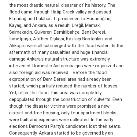
the most drastic natural disaster of its history. The
flood came through Hatip Creek valley and passed
Elmadağ and Lalahan. It proceeded to Hasanoğlan,
Kayaş, and Ankara, as a result; Üreğil, Mamak,
Saimekadın, Gülveren, Demirlibahçe, Bent Deresi,
İsmetpaşa, Atıfbey, Dışkapı, Kazıkiçi Bostanları, and
Akköprü were all submerged with the flood water. In the
aftermath of many casualties and huge financial
damage Ankara’s natural structure was extremely
intervened. Domestic Aid campaigns were organized and
also foreign aid was received. Before the flood,
expropriation of Bent Deresi area had already been
started, which partially reduced the number of losses.
Yet, after the flood, this area was completely
depopulated through the construction of culverts. Even
though the disaster victims were promised a new
district and free housing, only four apartment blocks
were built and expenses were collected. In the early
elections Democrat Party’s candidates lost their seats.
Consequently, Ankara started to be governed by an