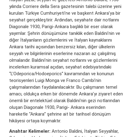
yılında Corriere della Sera gazetesinin talebi üzerine yeni
kurulan Türkiye Cumhuriyeti’ne ve başkent Ankara’ya bir
seyahat gerçekleştirir. Ardından, seyahate dair notlarını
Diagonale 1930, Parigi-Ankara başlıklı bir eser olarak
yayımlar. Şehrin dönüşümüne tanıklık eden Baldini’nin ve
diğer İtalyanların gözlemlerini ve İtalyan kaynaklarını
Ankara tarihi açısından benzersiz kılan, diğer ülkelerin
seyyah ve bilginlerinin eserlerine nazaran az çalışılmış
olmalarıdır. Baldini’nin seyahat notlarını ve gözlemlerini
incelerken kuramsal açıdan, seyahat edebiyatındaki
“L’Odeporica/Hodoeporics” kavramından ve konunun
teorisyenleri Luigi Monga ve Franco Cambi’nin
çalışmalarından faydalanılacaktır. Bu çalışmanın temel
amacı, oldukça erken bir dönemde Ankara’yı ziyaret eden
önemli bir entelektüel olarak Baldini’nin gezi notlarından
oluşan Diagonale 1930, Parigi- Ankara eserinden
hareketle “Ankara” şehrine ait bir tarihsel dönüşüm
hikâyesi ortaya koymaktır.
Anahtar Kelimeler:
Antonio Baldini, İtalyan Seyyahlar,