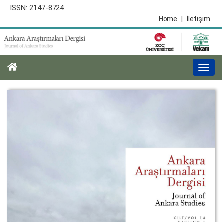
ISSN: 2147-8724
Home
|
İletişim
Togg
navi