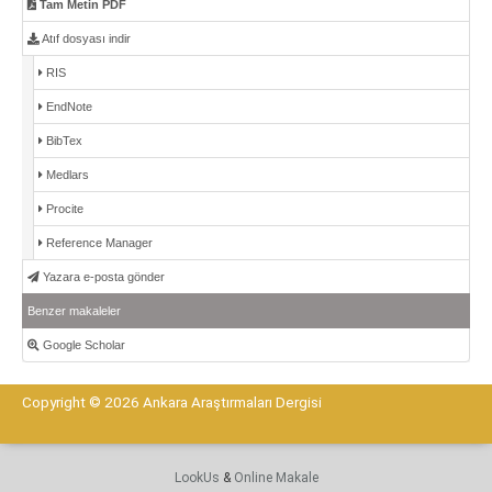
Tam Metin PDF
Atıf dosyası indir
RIS
EndNote
BibTex
Medlars
Procite
Reference Manager
Yazara e-posta gönder
Benzer makaleler
Google Scholar
Copyright © 2026 Ankara Araştırmaları Dergisi
LookUs
&
Online Makale