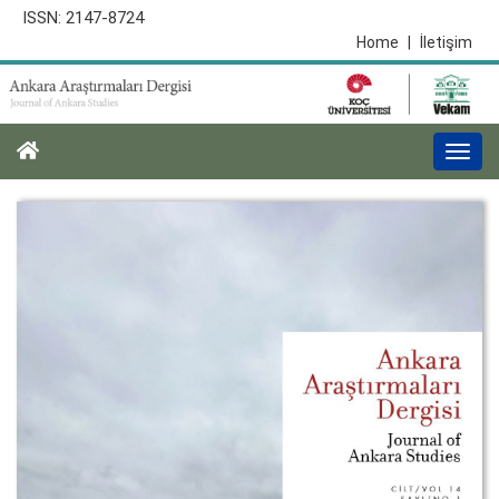
ISSN: 2147-8724
Home
|
İletişim
Togg
navi