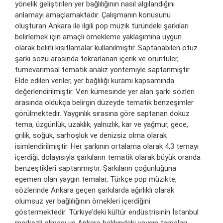
yönelik geliştirilen yer bağlılığının nasıl algılandığını
anlamayı amaçlamaktadır. Çalışmanın konusunu
oluşturan Ankara ile ilgili pop müzik türündeki şarkıları
belirlemek için amaçlı örnekleme yaklaşımına uygun
olarak belirli kısıtlamalar kullanılmıştır. Saptanabilen otuz
şarkı sözü arasında tekrarlanan içerik ve örüntüler,
tümevarımsal tematik analiz yöntemiyle saptanmıştır.
Elde edilen veriler, yer bağlılığı kuramı kapsamında
değerlendirilmiştir. Veri kümesinde yer alan şarkı sözleri
arasında oldukça belirgin düzeyde tematik benzeşimler
görülmektedir. Yaygınlık sırasına göre saptanan dokuz
tema, üzgünlük, uzaklık, yalnızlık, kar ve yağmur, gece,
grilik, soğuk, sarhoşluk ve denizsiz olma olarak
isimlendirilmiştir. Her şarkının ortalama olarak 4,3 temayı
içerdiği, dolayısıyla şarkıların tematik olarak büyük oranda
benzeştikleri saptanmıştır. Şarkıların çoğunluğuna
egemen olan yaygın temalar, Türkçe pop müzikte,
sözlerinde Ankara geçen şarkılarda ağırlıklı olarak
olumsuz yer bağlılığının örnekleri içerdiğini
göstermektedir. Türkiye’deki kültür endüstrisinin İstanbul