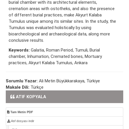
burial chamber with its architectural elements,
cremation areas with ostotheks, and also the presence
of different burial practices, make Akyurt Kalaba
Tumulus unique among its similar sites. In the study, the
Tumulus was evaluated holistically by using
bioarcheological and archaeological data, along more
conclusive results.
Keywords:
Galatia, Roman Period, Tumuli, Burial
chamber, Inhumation, Cremated bones, Mortuary
practices, Akyurt Kalaba Tumulus, Ankara
Sorumlu Yazar:
Ali Metin Büyükkarakaya, Türkiye
Makale Dili:
Türkçe
ATIF KOPYALA
Tam Metin PDF
Atıf dosyası indir