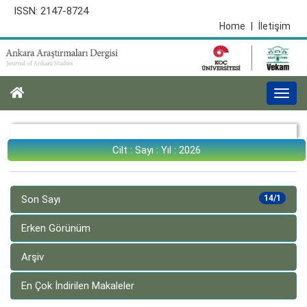
ISSN: 2147-8724
Home
|
İletişim
Togg
navi
Cilt : Sayı : Yıl : 2026
Son Sayı
14/1
Erken Görünüm
Arşiv
En Çok İndirilen Makaleler