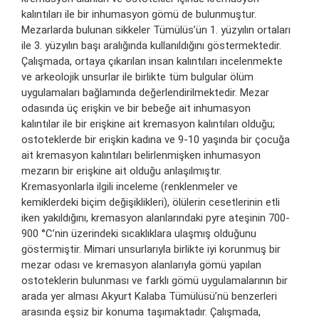
kalıntıları ile bir inhumasyon gömü de bulunmuştur.
Mezarlarda bulunan sikkeler Tümülüs’ün 1. yüzyılın ortaları
ile 3. yüzyılın başı aralığında kullanıldığını göstermektedir.
Çalışmada, ortaya çıkarılan insan kalıntıları incelenmekte
ve arkeolojik unsurlar ile birlikte tüm bulgular ölüm
uygulamaları bağlamında değerlendirilmektedir. Mezar
odasında üç erişkin ve bir bebeğe ait inhumasyon
kalıntılar ile bir erişkine ait kremasyon kalıntıları olduğu;
ostoteklerde bir erişkin kadına ve 9-10 yaşında bir çocuğa
ait kremasyon kalıntıları belirlenmişken inhumasyon
mezarın bir erişkine ait olduğu anlaşılmıştır.
Kremasyonlarla ilgili inceleme (renklenmeler ve
kemiklerdeki biçim değişiklikleri), ölülerin cesetlerinin etli
iken yakıldığını, kremasyon alanlarındaki pyre ateşinin 700-
900 °C’nin üzerindeki sıcaklıklara ulaşmış olduğunu
göstermiştir. Mimari unsurlarıyla birlikte iyi korunmuş bir
mezar odası ve kremasyon alanlarıyla gömü yapılan
ostoteklerin bulunması ve farklı gömü uygulamalarının bir
arada yer alması Akyurt Kalaba Tümülüsü’nü benzerleri
arasında eşsiz bir konuma taşımaktadır. Çalışmada,