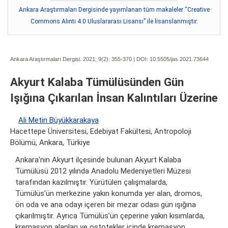
Ankara Araştırmaları Dergisinde yayımlanan tüm makaleler “Creative
Commons Alıntı 4.0 Uluslararası Lisansı” ile lisanslanmıştır.
Ankara Araştırmaları Dergisi. 2021; 9(2):
355-370 | DOI:
10.5505/jas.2021.73644
Akyurt Kalaba Tümülüsünden Gün
Işığına Çıkarılan İnsan Kalıntıları Üzerine
Ali Metin Büyükkarakaya
Hacettepe Üniversitesi, Edebiyat Fakültesi, Antropoloji
Bölümü, Ankara, Türkiye
Ankara’nın Akyurt ilçesinde bulunan Akyurt Kalaba
Tümülüsü 2012 yılında Anadolu Medeniyetleri Müzesi
tarafından kazılmıştır. Yürütülen çalışmalarda,
Tümülüs’ün merkezine yakın konumda yer alan, dromos,
ön oda ve ana odayı içeren bir mezar odası gün ışığına
çıkarılmıştır. Ayrıca Tümülüs’ün çeperine yakın kısımlarda,
kremasyon alanları ve ostotekler içinde kremasyon