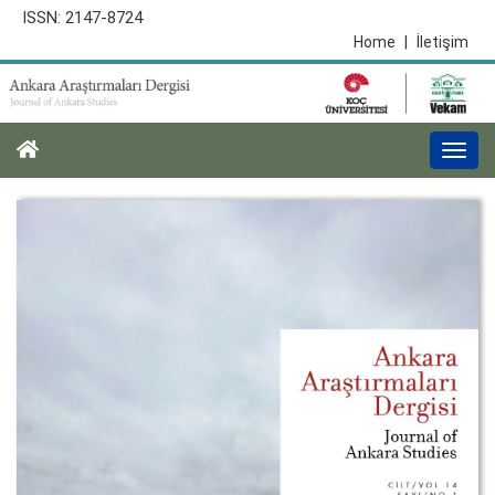
ISSN: 2147-8724
Home
|
İletişim
Togg
navi