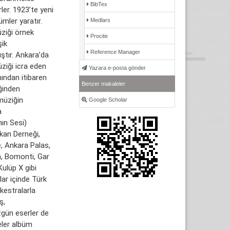
BibTex
ler. 1923’te yeni
mler yaratır.
Medlars
ziği örnek
Procite
şik
Reference Manager
ıştır. Ankara’da
üziği icra eden
Yazara e-posta gönder
nından itibaren
Benzer makaleler
iğinden
müziğin
Google Scholar
a
ın Sesi)
ikan Derneği,
, Ankara Palas,
on, Bomonti, Gar
Kulüp X gibi
lar içinde Türk
kestralarla
ş,
zgün eserler de
eler albüm