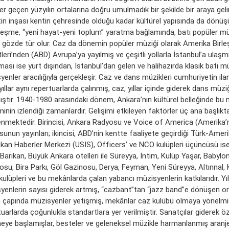
r geçen yüzyılın ortalarına doğru umulmadık bir şekilde bir araya gelir
tin inşası kentin çehresinde olduğu kadar kültürel yapısında da dönüşü
”leşme, “yeni hayat-yeni toplum” yaratma bağlamında, batı popüler mü
n gözde tür olur. Caz da dönemin popüler müziği olarak Amerika Birle
leri’nden (ABD) Avrupa’ya yayılmış ve çeşitli yollarla İstanbul’a ulaşm
ası ise yurt dışından, İstanbul’dan gelen ve halihazırda klasik batı m
enler aracılığıyla gerçekleşir. Caz ve dans müzikleri cumhuriyetin ila
ıllar aynı repertuarlarda çalınmış, caz, yıllar içinde giderek dans müz
mıştır. 1940-1980 arasındaki dönem, Ankara’nın kültürel belleğinde bu 
minin izlendiği zamanlardır. Gelişimi etkileyen faktörler üç ana başlıkt
lenmektedir. Birincisi, Ankara Radyosu ve Voice of America (Amerika’n
unun yayınları; ikincisi, ABD’nin kentte faaliyete geçirdiği Türk-Amer
kan Haberler Merkezi (USIS), Officers’ ve NCO kulüpleri üçüncüsü ise
 Barıkan, Büyük Ankara otelleri ile Süreyya, İntim, Kulüp Yaşar, Babyl
su, Bira Parkı, Göl Gazinosu, Derya, Feyman, Yeni Süreyya, Altınnal, 
ulüpleri ve bu mekânlarda çalan yabancı müzisyenlerin katkılarıdır. Yıl
yenlerin sayısı giderek artmış, “cazbant”tan “jazz band”e dönüşen or
 çapında müzisyenler yetişmiş, mekânlar caz kulübü olmaya yönelmi
uarlarda çoğunlukla standartlara yer verilmiştir. Sanatçılar giderek ö
eye başlamışlar, besteler ve geleneksel müzikle harmanlanmış aranj