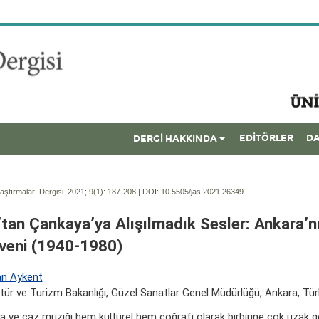
EDİTÖRLER
DA
DERGİ HAKKINDA
ştırmaları Dergisi. 2021; 9(1):
187-208 | DOI:
10.5505/jas.2021.26349
’tan Çankaya’ya Alışılmadık Sesler: Ankara’n
veni (1940-1980)
n Aykent
ltür ve Turizm Bakanlığı, Güzel Sanatlar Genel Müdürlüğü, Ankara, Tür
a ve caz müziği hem kültürel hem coğrafi olarak birbirine çok uzak 