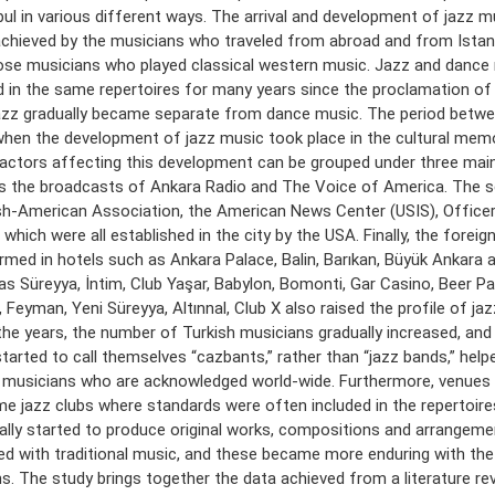
bul in various different ways. The arrival and development of jazz m
chieved by the musicians who traveled from abroad and from Istanb
ose musicians who played classical western music. Jazz and dance
d in the same repertoires for many years since the proclamation of 
azz gradually became separate from dance music. The period betw
hen the development of jazz music took place in the cultural mem
actors affecting this development can be grouped under three mai
 is the broadcasts of Ankara Radio and The Voice of America. The s
sh-American Association, the American News Center (USIS), Office
 which were all established in the city by the USA. Finally, the fore
rmed in hotels such as Ankara Palace, Balin, Barıkan, Büyük Ankara a
as Süreyya, İntim, Club Yaşar, Babylon, Bomonti, Gar Casino, Beer Pa
 Feyman, Yeni Süreyya, Altınnal, Club X also raised the profile of jazz
the years, the number of Turkish musicians gradually increased, and
tarted to call themselves “cazbants,” rather than “jazz bands,” help
musicians who are acknowledged world-wide. Furthermore, venues 
e jazz clubs where standards were often included in the repertoires
ally started to produce original works, compositions and arrangeme
ed with traditional music, and these became more enduring with the
s. The study brings together the data achieved from a literature re