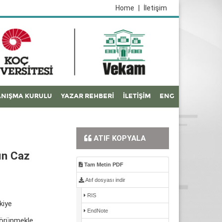
Home
|
İletişim
NIŞMA KURULU
YAZAR REHBERİ
İLETİŞİM
ENG
ATIF KOPYALA
ın Caz
Tam Metin PDF
Atıf dosyası indir
RIS
kiye
EndNote
görünmekle