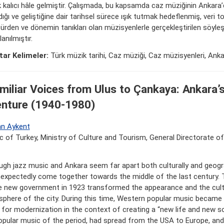
k kalıcı hâle gelmiştir. Çalışmada, bu kapsamda caz müziğinin Ankara’
ığı ve geliştiğine dair tarihsel sürece ışık tutmak hedeflenmiş, veri 
türden ve dönemin tanıkları olan müzisyenlerle gerçekleştirilen söyleş
anılmıştır.
ar Kelimeler:
Türk müzik tarihi, Caz müziği, Caz müzisyenleri, Ank
miliar Voices from Ulus to Çankaya: Ankara’
nture (1940-1980)
n Aykent
c of Turkey, Ministry of Culture and Tourism, General Directorate of
ugh jazz music and Ankara seem far apart both culturally and geogra
nexpectedly come together towards the middle of the last century.
e new government in 1923 transformed the appearance and the cult
phere of the city. During this time, Western popular music became 
 for modernization in the context of creating a “new life and new so
opular music of the period, had spread from the USA to Europe, an