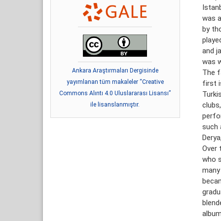
Istan
was a
by th
playe
and j
was w
Ankara Araştırmaları Dergisinde
The f
yayımlanan tüm makaleler “Creative
first
Commons Alıntı 4.0 Uluslararası Lisansı”
Turki
clubs,
ile lisanslanmıştır.
perfo
such 
Derya,
Over 
who s
many 
becam
gradu
blend
album