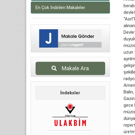
berabe
En Çok İndirilen Makaleler
devle
“Asrî
alına
Devlet
duyulm
müzisy
uzun y
ayrıl
gelişi
Makale Ara
şekil
radyos
Ameri
Balin,
İndeksler
Gazino
gece k
müzis
dünya
repert
üretm