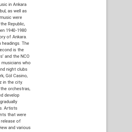
usic in Ankara
ul, as well as
 music were
the Republic,
een 1940-1980
ory of Ankara.
n headings. The
econd is the
rs’ and the NCO
ign musicians who
nd night clubs
rk, Göl Casino,
 in the city.
 the orchestras,
ed develop
gradually
. Artists
nts that were
 release of
view and various