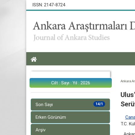
ISSN: 2147-8724
Ankara Ara
Cilt : Sayı : Yıl : 2026
Ulus
Serü
Son Sayı
14/1
Cana
Erken Görünüm
T.C. Kü
Arşiv
Ankar