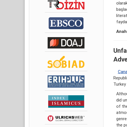
olara
başlad
litera
faydal
Anaht
Unfa
Adve
Cana
Republi
Turkey
Altho
did u
of th
atmos
genre
the p