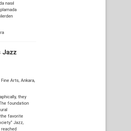
da nasıl
toplamada
ilerden
ara
s Jazz
 Fine Arts, Ankara,
phically, they
 The foundation
ural
the favorite
ciety.” Jazz,
d reached