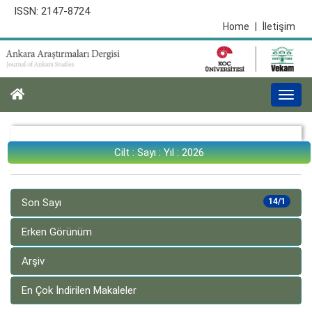
ISSN: 2147-8724
Home
|
İletişim
Togg
navi
Cilt : Sayı : Yıl : 2026
Son Sayı
14/1
Erken Görünüm
Arşiv
En Çok İndirilen Makaleler