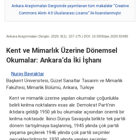
Ankara Araştırmaları Dergisinde yayımlanan tüm makaleler “Creative
Commons Alıntı 4.0 Uluslararası Lisansı” ile lisanslanmıştır.
Ankara Araştırmaları Dergisi. 2020; 8(1):
157-175 | DOI:
10.5505/jas.2020.92485
Kent ve Mimarlık Üzerine Dönemsel
Okumalar: Ankara’da İki İşhanı
Nuray Bayraktar
Başkent Üniversitesi, Güzel Sanatlar Tasarım ve Mimarlık
Fakültesi, Mimarlık Bölümü, Ankara, Türkiye
Kent ve mimarlık üzerine yapılan okumalar çoğunlukla
belirli kırılma noktalarını esas alır. Demokrat Parti’nin
iktidara geldiği 1950 yılı bu okumalar açısından önemli bir
kırılma noktasıdır. İkinci Dünya Savaşıyla birlikte tek partili
dönem tartışılmaya başlanmış, 1945 yılında çok partili
yaşama geçilerek 1946 yılında çok partili seçimler
gerçekleştirilmiştir. 1950 yılında yapılan seçimler