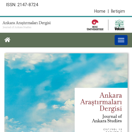
ISSN: 2147-8724
Home
|
İletişim
Togg
navi