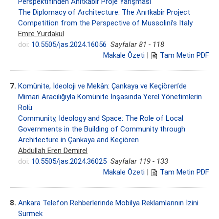
Perspektifinden Anıtkabir Proje Yarışması
The Diplomacy of Architecture: The Anıtkabir Project
Competition from the Perspective of Mussolini’s Italy
Emre Yurdakul
doi:
10.5505/jas.2024.16056
Sayfalar 81 - 118
Makale Özeti
|
Tam Metin PDF
7.
Komünite, İdeoloji ve Mekân: Çankaya ve Keçiören’de
Mimari Aracılığıyla Komünite İnşasında Yerel Yönetimlerin
Rolü
Community, Ideology and Space: The Role of Local
Governments in the Building of Community through
Architecture in Çankaya and Keçiören
Abdullah Eren Demirel
doi:
10.5505/jas.2024.36025
Sayfalar 119 - 133
Makale Özeti
|
Tam Metin PDF
8.
Ankara Telefon Rehberlerinde Mobilya Reklamlarının İzini
Sürmek