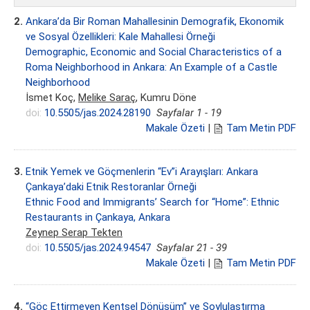
2.
Ankara’da Bir Roman Mahallesinin Demografik, Ekonomik
ve Sosyal Özellikleri: Kale Mahallesi Örneği
Demographic, Economic and Social Characteristics of a
Roma Neighborhood in Ankara: An Example of a Castle
Neighborhood
İsmet Koç,
Melike Saraç
, Kumru Döne
doi:
10.5505/jas.2024.28190
Sayfalar 1 - 19
Makale Özeti
|
Tam Metin PDF
3.
Etnik Yemek ve Göçmenlerin “Ev”i Arayışları: Ankara
Çankaya’daki Etnik Restoranlar Örneği
Ethnic Food and Immigrants’ Search for “Home”: Ethnic
Restaurants in Çankaya, Ankara
Zeynep Serap Tekten
doi:
10.5505/jas.2024.94547
Sayfalar 21 - 39
Makale Özeti
|
Tam Metin PDF
4.
“Göç Ettirmeyen Kentsel Dönüşüm” ve Soylulaştırma