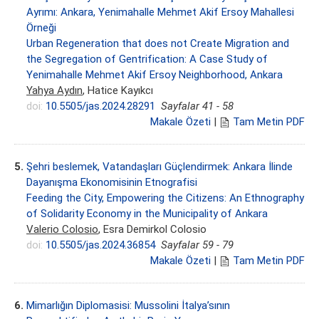
Ayrımı: Ankara, Yenimahalle Mehmet Akif Ersoy Mahallesi
Örneği
Urban Regeneration that does not Create Migration and
the Segregation of Gentrification: A Case Study of
Yenimahalle Mehmet Akif Ersoy Neighborhood, Ankara
Yahya Aydın
, Hatice Kayıkcı
doi:
10.5505/jas.2024.28291
Sayfalar 41 - 58
Makale Özeti
|
Tam Metin PDF
5.
Şehri beslemek, Vatandaşları Güçlendirmek: Ankara İlinde
Dayanışma Ekonomisinin Etnografisi
Feeding the City, Empowering the Citizens: An Ethnography
of Solidarity Economy in the Municipality of Ankara
Valerio Colosio
, Esra Demirkol Colosio
doi:
10.5505/jas.2024.36854
Sayfalar 59 - 79
Makale Özeti
|
Tam Metin PDF
6.
Mimarlığın Diplomasisi: Mussolini İtalya’sının