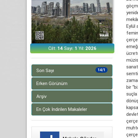
göçme
yenid
mekân
Eylül
femini
çerçev
emeğin
Cilt:
14
Sayı:
1
Yıl:
2026
ücret
müzisy
sanatç
Son Sayı
14/1
semti 
zaman
Erken Görünüm
bir “b
suçla 
Arşiv
dönüş
kapsa
En Çok İndirilen Makaleler
devle
çerçe
muhtel
çerçev