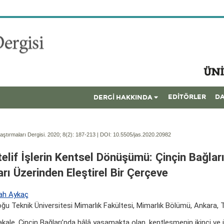
EDİTÖRLER
DA
DERGİ HAKKINDA
ştırmaları Dergisi. 2020; 8(2):
187-213 | DOI:
10.5505/jas.2020.20982
elif İşlerin Kentsel Dönüşümü: Çinçin Bağlar
arı Üzerinden Eleştirel Bir Çerçeve
ah Aykaç
ğu Teknik Üniversitesi Mimarlık Fakültesi, Mimarlık Bölümü, Ankara, 
kale, Çinçin Bağları’nda hâlâ yaşamakta olan, kentleşmenin ikinci ve