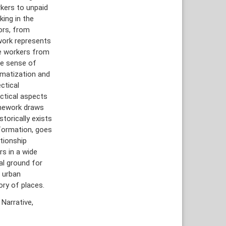
kers to unpaid
ing in the
ors, from
 work represents
he workers from
the sense of
gmatization and
ctical
ectical aspects
amework draws
storically exists
formation, goes
tionship
s in a wide
al ground for
 urban
ory of places.
Narrative,