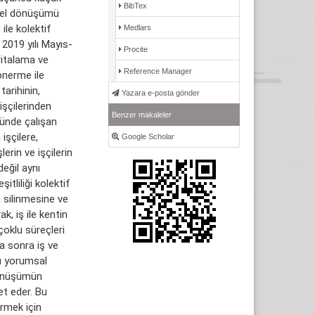
BibTex
tsel dönüşümü
ile kolektif
Medlars
2019 yılı Mayıs-
Procite
ritalama ve
Reference Manager
önerme ile
tarihinin,
Yazara e-posta gönder
işçilerinden
Benzer makaleler
ründe çalışan
işçilere,
Google Scholar
erin ve işçilerin
eğil aynı
tliliği kolektif
n silinmesine ve
k, iş ile kentin
oklu süreçleri
a sonra iş ve
bu yorumsal
dönüşümün
et eder. Bu
ermek için