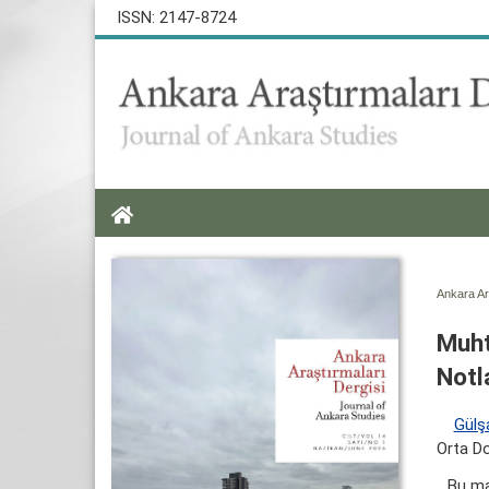
ISSN: 2147-8724
Ankara Ara
Muht
Notl
Gülş
Orta Do
Bu ma