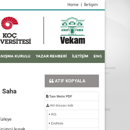
Home
|
İletişim
NIŞMA KURULU
YAZAR REHBERİ
İLETİŞİM
ENG
ATIF KOPYALA
ı Saha
Tam Metin PDF
Atıf dosyası indir
RIS
Türkiye
EndNote
 üçüncü kuşak