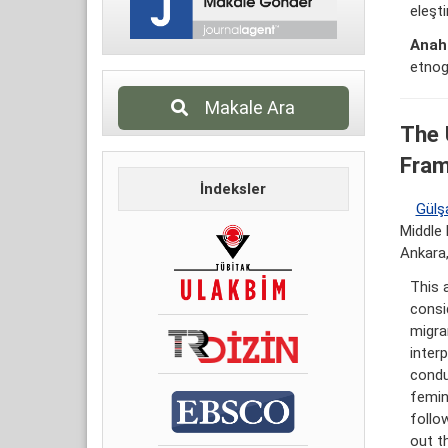
eleşti
Anaht
etnogr
Makale Ara
The 
Fram
İndeksler
Gülş
Middle 
Ankara,
This 
consi
migran
interp
condu
femin
follow
out th