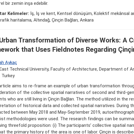
rel bir zemin inşa edebilir.
ar Kelimeler:
İş, İş ve kent, Kentsel dönüşüm, Kolektif mekânsal an
afik haritalama, Altındağ, Çinçin Bağları, Ankara
Urban Transformation of Diverse Works: A Cr
ework that Uses Fieldnotes Regarding Çinçin
ah Aykaç
East Technical University, Faculty of Architecture, Department of Ar
 Turkey
article aims to re-frame an example of urban transformation throu
deration of the collective spatial narratives of second and third-ge
ts who are still living in Çinçin Bağları. The method utilized in the r
retation of historical data and collected spatial narratives. During t
cted between May 2018 and May-September 2019, autoethnograph
ist methodologies were used. The research findings can be summar
ing threefold proposition: (i) The participants’ collective spatial nar
at the primary history of the area is one of labor. Çinçin is describe