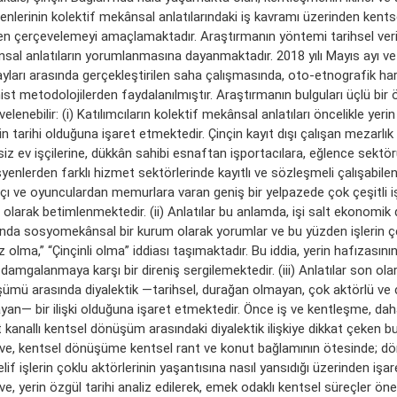
nlerinin kolektif mekânsal anlatılarındaki iş kavramı üzerinden ken
en çerçevelemeyi amaçlamaktadır. Araştırmanın yöntemi tarihsel veri 
sal anlatıların yorumlanmasına dayanmaktadır. 2018 yılı Mayıs ayı ve 
 ayları arasında gerçekleştirilen saha çalışmasında, oto-etnografik ha
st metodolojilerden faydalanılmıştır. Araştırmanın bulguları üçlü bir 
elenebilir: (i) Katılımcıların kolektif mekânsal anlatıları öncelikle yerin 
 tarihi olduğuna işaret etmektedir. Çinçin kayıt dışı çalışan mezarlık 
siz ev işçilerine, dükkân sahibi esnaftan işportacılara, eğlence sektö
enlerden farklı hizmet sektörlerinde kayıtlı ve sözleşmeli çalışabilen 
ı ve oyunculardan memurlara varan geniş bir yelpazede çok çeşitli işl
olarak betimlenmektedir. (ii) Anlatılar bu anlamda, işi salt ekonomik d
da sosyomekânsal bir kurum olarak yorumlar ve bu yüzden işlerin çeşi
iz olma,” “Çinçinli olma” iddiası taşımaktadır. Bu iddia, yerin hafızasını
damgalanmaya karşı bir direniş sergilemektedir. (iii) Anlatılar son olara
ümü arasında diyalektik —tarihsel, durağan olmayan, çok aktörlü ve ç
yan— bir ilişki olduğuna işaret etmektedir. Önce iş ve kentleşme, dah
t kanallı kentsel dönüşüm arasındaki diyalektik ilişkiye dikkat çeken 
ve, kentsel dönüşüme kentsel rant ve konut bağlamının ötesinde; 
if işlerin çoklu aktörlerinin yaşantısına nasıl yansıdığı üzerinden işar
e, yerin özgül tarihi analiz edilerek, emek odaklı kentsel süreçler ön