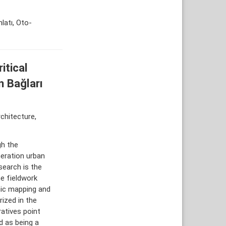
latı, Oto-
itical
 Bağları
chitecture,
gh the
neration urban
esearch is the
he fieldwork
ic mapping and
ized in the
ratives point
d as being a