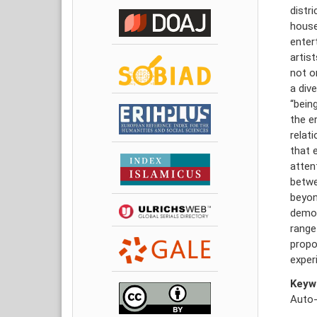
distr
house
enter
artis
not o
a dive
“bein
the er
relati
that 
attent
betwe
beyon
demon
range
propo
exper
Keyw
Auto-