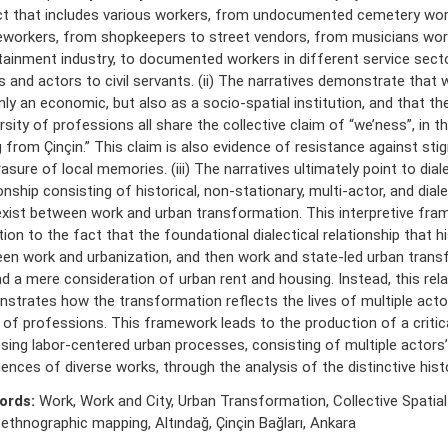
ict that includes various workers, from undocumented cemetery wor
workers, from shopkeepers to street vendors, from musicians work
tainment industry, to documented workers in different service sect
ts and actors to civil servants. (ii) The narratives demonstrate that
nly an economic, but also as a socio-spatial institution, and that t
rsity of professions all share the collective claim of “we’ness”, in 
g from Çinçin.” This claim is also evidence of resistance against sti
asure of local memories. (iii) The narratives ultimately point to diale
onship consisting of historical, non-stationary, multi-actor, and dial
exist between work and urban transformation. This interpretive fr
ion to the fact that the foundational dialectical relationship that hi
en work and urbanization, and then work and state-led urban trans
d a mere consideration of urban rent and housing. Instead, this rela
strates how the transformation reflects the lives of multiple actor
 of professions. This framework leads to the production of a critic
sing labor-centered urban processes, consisting of multiple actors’
iences of diverse works, through the analysis of the distinctive hist
ords:
Work, Work and City, Urban Transformation, Collective Spatial 
ethnographic mapping, Altındağ, Çinçin Bağları, Ankara